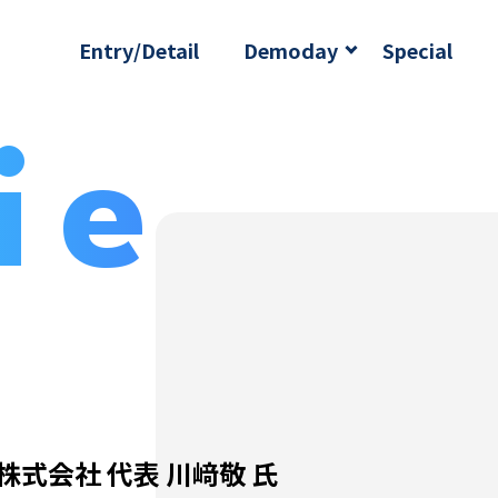
Entry/Detail
Demoday
Special
Demoday2023
Demoday2024
Demoday2025
20
20
20
ie
株式会社 代表 川﨑敬 氏